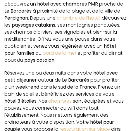
découvrez un
hôtel avec chambres PMR
proche de
Le Barcarès
à proximité de la plage et de la ville de
Perpignan
. Depuis une
chambre de l’hôtel
, découvrez
les
paysages catalans
, ses montagnes ponctuées,
ses champs d’oliviers, ses vignobles et bien-sur la
méditerranée. Offrez vous une pause dans votre
quotidien et venez vous régénérer avec un
hôtel
pour familles
au
bord de la mer
et profiter du climat
doux du
pays catalan
.
Réservez une ou deux nuits dans votre
hôtel avec
petit déjeuner
autour de
Le Barcarès
pour profiter
d'un
week-end
dans le
sud de la France
. Prenez un
bain de soleil et bénéficiez des services de votre
hôtel 3 étoiles
. Nos
chambres
sont équipées et vous
pouvez vous connecter au wifi dans tout
l'établissement. Nous mettons également des
ordinateurs à votre disposition. Votre
hôtel pour
couple
vous propose la
restauration sur place
ainsi