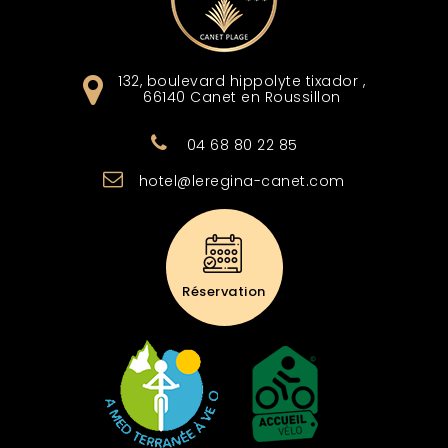
132, boulevard hippolyte tixador
,
66140
Canet en Roussillon
04 68 80 22 85
hotel@leregina-canet.com
Réservation