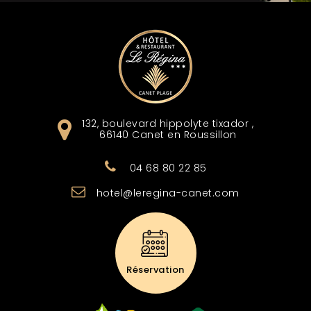
132, boulevard hippolyte tixador
,
66140
Canet en Roussillon
04 68 80 22 85
hotel@leregina-canet.com
Réservation