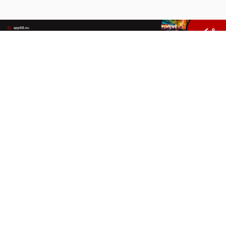
132, boulevard hippolyte tixador
,
66140
Canet en Roussillon
04 68 80 22 85
hotel@leregina-canet.com